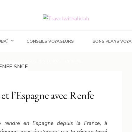
h
UBAÏ
CONSEILS VOYAGEURS
BONS PLANS VOYA
CONSEILS VOYAGEURS
,
EUROPE - ESPAGNE
 et l’Espagne avec Renfe
 se rendre en Espagne depuis la France, à
aérienne, mais également par
le réseau ferré