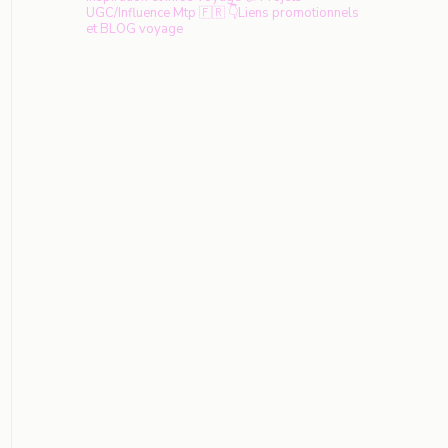
UGC/Influence
Mtp 🇫🇷
👇Liens promotionnels
et BLOG voyage