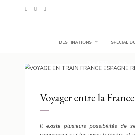
Aller
au
contenu
Travelwithalicia
Voyager est un choix, une philosophie de vie
(Pressez
Entrée)
DESTINATIONS
SPECIAL D
28 avril 2022
haliciah
Voyager entre la France
Il existe plusieurs possibilités de
commencer par les voies terrestre et 