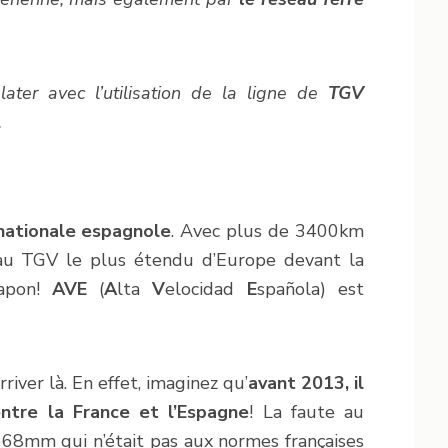
later avec l’utilisation de la ligne de
TGV
.
nationale espagnole
. Avec plus de 3400km
seau TGV le plus étendu d’Europe devant la
Japon!
AVE
(
A
lta
V
elocidad
E
spañola) est
river là. En effet, imaginez qu’
avant 2013, il
entre la France et l’Espagne
! La faute au
68mm qui n’était pas aux normes françaises