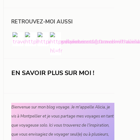
RETROUVEZ-MOI AUSSI
EN SAVOIR PLUS SUR MOI !
Bienvenue sur mon blog voyage. Je m'appelle Alicia, je
vis à Montpellier et je vous partage mes voyages en tant
que voyageuse solo. Ici vous trouverez de l'inspiration,
que vous envisagiez de voyager seul(e) ou à plusieurs,