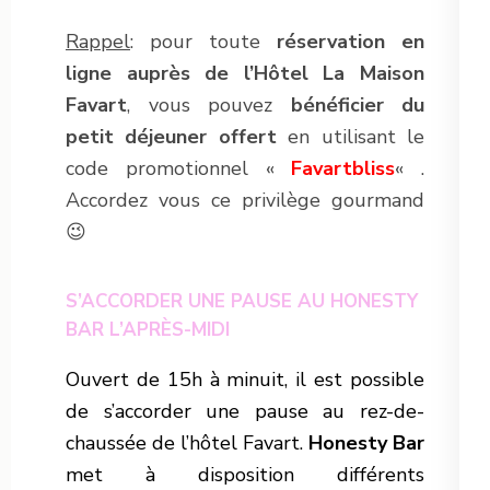
Rappel
: pour toute
réservation en
ligne auprès de l’Hôtel La Maison
Favart
, vous pouvez
bénéficier du
petit déjeuner offert
en utilisant le
code promotionnel «
Favartbliss
« .
Accordez vous ce privilège gourmand
😉
S’ACCORDER UNE PAUSE AU HONESTY
BAR L’APRÈS-MIDI
Ouvert de 15h à minuit, il est possible
de s’accorder une pause au rez-de-
chaussée de l’hôtel Favart.
Honesty Bar
met à disposition différents