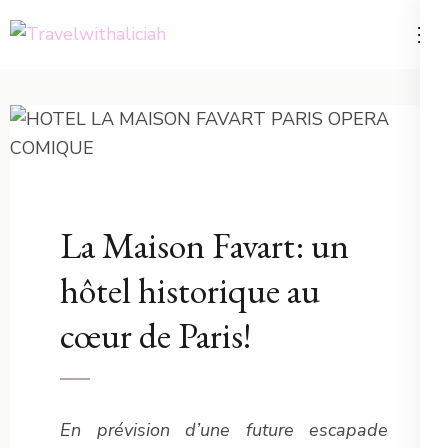
Aller
au
Voyager est un choix, une
Travelwithaliciah
contenu
philosophie de vie
(Pressez
Entrée)
27 mars 2022
haliciah
EUROPE - FRANCE
La Maison Favart: un
hôtel historique au
cœur de Paris!
En prévision d’une future escapade