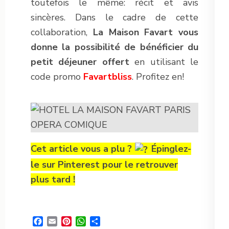
toutefois le même: récit et avis
sincères. Dans le cadre de cette
collaboration,
La Maison Favart vous
donne la possibilité de bénéficier du
petit déjeuner offert
en utilisant le
code promo
Favartbliss
. Profitez en!
Cet article vous a plu ?
Épinglez-
le sur Pinterest pour le retrouver
plus tard !
Facebook
Email
Pinterest
WhatsApp
Partager