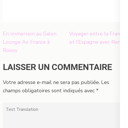
Navigation
En immersion au Salon
Voyager entre la France
de
Lounge Air France à
et l’Espagne avec Renfe
l’article
Roissy
LAISSER UN COMMENTAIRE
Votre adresse e-mail ne sera pas publiée.
Les
champs obligatoires sont indiqués avec
*
Test
Translation