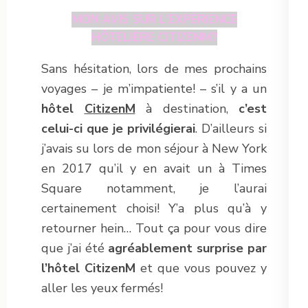
MON AVIS SUR L’EXPÉRIENCE
HÔTELIÈRE CITIZENM?
Sans hésitation, lors de mes prochains
voyages – je m’impatiente! – s’il y a un
hôtel
CitizenM
à destination,
c’est
celui-ci que je privilégierai
. D’ailleurs si
j’avais su lors de mon séjour à New York
en 2017 qu’il y en avait un à Times
Square notamment, je l’aurai
certainement choisi! Y’a plus qu’à y
retourner hein… Tout ça pour vous dire
que j’ai été
agréablement surprise par
l’hôtel CitizenM
et que vous pouvez y
aller les yeux fermés!