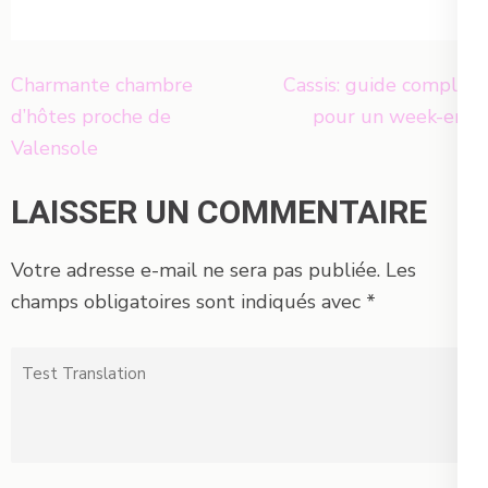
Navigation
Charmante chambre
Cassis: guide complet
de
d’hôtes proche de
pour un week-end
l’article
Valensole
LAISSER UN COMMENTAIRE
Votre adresse e-mail ne sera pas publiée.
Les
champs obligatoires sont indiqués avec
*
Test
Translation