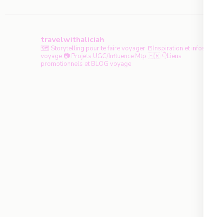
travelwithaliciah
🗺️ Storytelling pour te faire voyager
📒Inspiration et infos
voyage
📷 Projets UGC/Influence
Mtp 🇫🇷
👇Liens
promotionnels et BLOG voyage