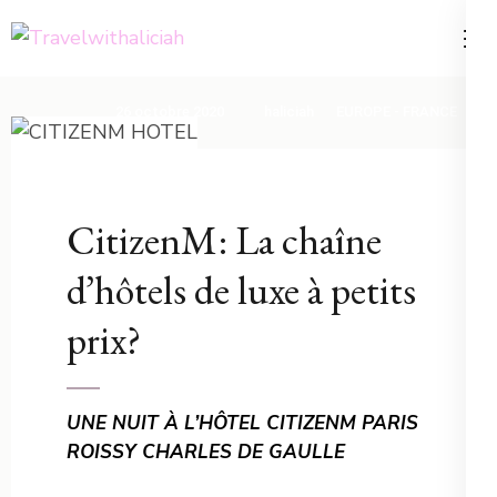
Aller
au
Voyager est un choix, une
Travelwithaliciah
contenu
philosophie de vie
(Pressez
26 octobre 2020
haliciah
EUROPE - FRANCE
Entrée)
CitizenM: La chaîne
d’hôtels de luxe à petits
prix?
UNE NUIT À L’HÔTEL CITIZENM PARIS
ROISSY CHARLES DE GAULLE