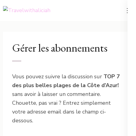
Aller
au
Voyager est un choix, une
Travelwithaliciah
contenu
philosophie de vie
(Pressez
Entrée)
Gérer les abonnements
Vous pouvez suivre la discussion sur
TOP 7
des plus belles plages de la Côte d’Azur!
sans avoir à laisser un commentaire.
Chouette, pas vrai ? Entrez simplement
votre adresse email dans le champ ci-
dessous.