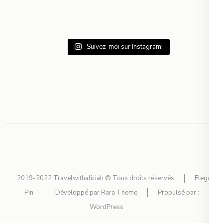
Suivez-moi sur Instagram!
2019-2022 Travelwithaliciah © Tous droits réservés
Elegant
Pin
Développé par
Rara Theme
Propulsé par :
WordPress