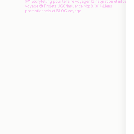
🗺️ Storytelling pour te faire voyager
📒Inspiration et infos
voyage
📷 Projets UGC/Influence
Mtp 🇫🇷
👇Liens
promotionnels et BLOG voyage